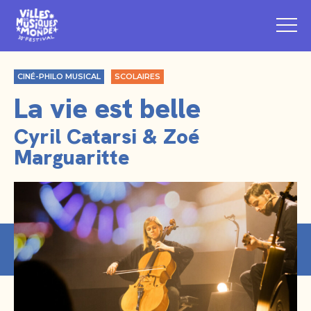
CINÉ-PHILO MUSICAL
SCOLAIRES
La vie est belle
Cyril Catarsi & Zoé
Marguaritte