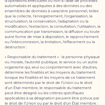
d
’
opérations effectuées ou non à l
’
aide de procédés
automatisés et appliquées à des données ou des
ensembles de données à caractère personnel, telles
que la collecte, l
’
enregistrement, l
’
organisation, la
structuration, la conservation, l
’
adaptation ou la
modification, l
’
extraction, la consultation, l
’
utilisation, la
communication par transmission, la diffusion ou toute
autre forme de mise à disposition, le rapprochement
ou l
’
interconnexion, la limitation, l
’
effacement ou la
destruction ;
« Responsable du traitement » : la personne physique
ou morale, l
’
autorité publique, le service ou un autre
organisme qui, seul ou conjointement avec d
’
autres,
détermine les finalités et les moyens du traitement;
lorsque les finalités et les moyens de ce traitement
sont déterminés par le droit de l
’
Union ou le droit
d
’
un État membre, le responsable du traitement
peut être désigné ou les critères spécifiques
applicables à sa désignation peuvent être prévus par
le droit de l
’
Union ou par le droit d
’
un État membre ;