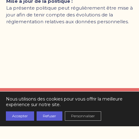
Mise à jour de la politique :
La présente politique peut régulièrement être mise à
jour afin de tenir compte des évolutions de la
réglementation relatives aux données personnelles.
Nous utilisons des cookies pour vous offrir la meilleure
Partenaires
expérience sur notre site.
L’équipe
Accepter
Refuser
Personnaliser
Contact
Mentions légales
Politique de confidentialité