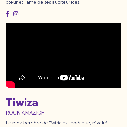
cœur et l’âme de ses auditeur·ices.
Tiwiza
ROCK AMAZIGH
Le rock berbère de Twizia est poétique, révolté,