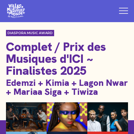
DIASPORA MUSIC AWARD
Complet / Prix des
Musiques d'ICI ~
Finalistes 2025
Edemzi + Kimia + Lagon Nwar
+ Mariaa Siga + Tiwiza