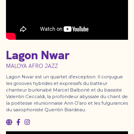
Lagon Nwar
MALOYA AFRO JAZZ
Lagon Nwar est un quartet d’exception. Il conjugue
les grooves hybrides et expressifs du batteur
chanteur burkinabé Marcel Balboné et du bassiste
Valentin Ceccaldi, la profondeur abyssale du chant de
la poétesse réunionnaise Ann O’aro et les fulgurances
du saxophoniste Quentin Biardeau.