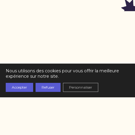
Nous utilisons des cookies pour vous offrir la meilleure
expérience sur notre site.
Partenaires
L’équipe
Accepter
Refuser
Personnaliser
Contact
Mentions légales
Politique de confidentialité
S'inscrire à la newsletter