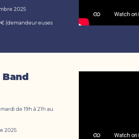
embre 2025
130€ (demandeur·euses
t Band
 mardi de 19h à 21h au
re 2025