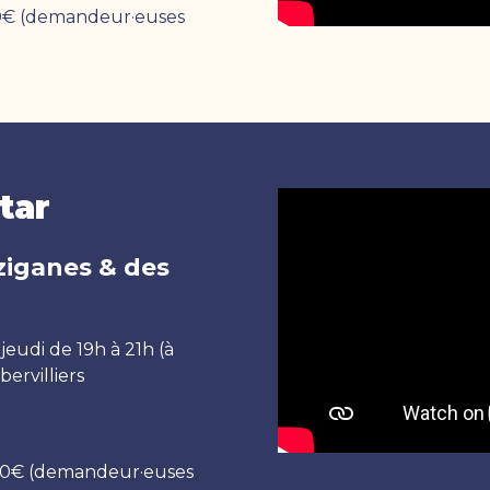
130€ (demandeur·euses
tar
ziganes & des
jeudi de 19h à 21h (à
ervilliers
180€ (demandeur·euses