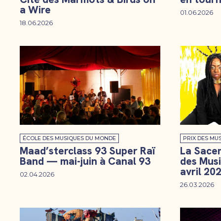
a Wire
01.06.2026
18.06.2026
ÉCOLE DES MUSIQUES DU MONDE
PRIX DES MUS
Maad’sterclass 93 Super Raï
La Sacem
Band — mai-juin à Canal 93
des Musi
avril 20
02.04.2026
26.03.2026