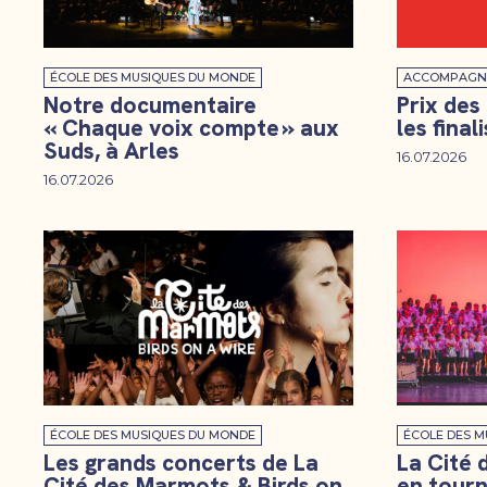
ÉCOLE DES MUSIQUES DU MONDE
ACCOMPAGN
Notre documentaire
Prix des
« Chaque voix compte » aux
les final
Suds, à Arles
16.07.2026
16.07.2026
ÉCOLE DES MUSIQUES DU MONDE
ÉCOLE DES M
Les grands concerts de La
La Cité 
Cité des Marmots & Birds on
en tour