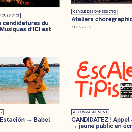
CERCLE DES DANSES D'ICI
IQUES D'ICI
Ateliers chorégraphi
à candidatures du
31.03.2025
 Musiques d’ICI est
S
ACCOMPAGNEMENT
 Estación → Babel
CANDIDATEZ ! Appel 
→ jeune public en écr