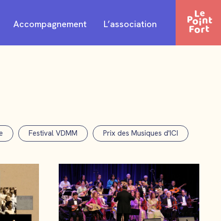
Accompagnement
L’association
nu
e
Festival VDMM
Prix des Musiques d'ICI