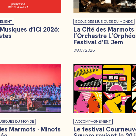
EMENT
ÉCOLE DES MUSIQUES DU MONDE
 Musiques d’ICI 2026:
La Cité des Marmots
istes
l’Orchestre L’Orphéo
Festival d’El Jem
08.07.2026
USIQUES DU MONDE
ACCOMPAGNEMENT
des Marmots · Minots
Le festival Courneuv
née
Square revient le 20 j