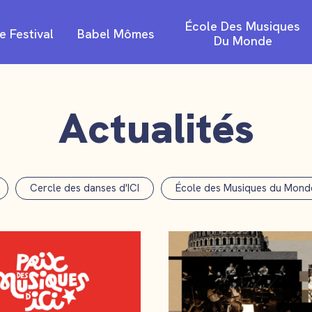
Aller
École Des Musiques
e Festival
Babel Mômes
au
Du Monde
conte
Actualités
Cercle des danses d'ICI
École des Musiques du Mond