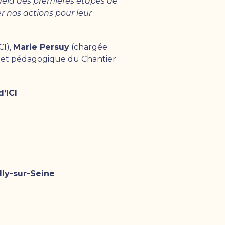
delà des premières étapes de
er nos actions pour leur
CI),
Marie Persuy
(chargée
e et pédagogique du Chantier
’ICI
lly-sur-Seine