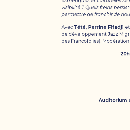
esthétiques et culturelles 
visibilité ? Quels freins pers
permettre de franchir de no
Avec
Tété, Perrine Fifadji
e
de développement Jazz Migra
des Francofolies). Modératio
20h
Auditorium d