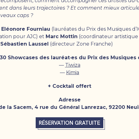
se recomposent, comment accompagner ces artistes au-
istent dans leurs trajectoires ? Et comment mieux articul
uveaux caps ?
t
Eléonore Fourniau
(lauréates du Prix des Musiques d’I
tion pour AJC) et
Marc Mottin
(coordinateur artistiqu
n
Sébastien Laussel
(directeur Zone Franche)
30 Showcases des lauréat·es du Prix des Musiques d
—
Tiwiza
—
Kimia
+ Cocktail offert
Adresse
e la Sacem, 4 rue du Général Lanrezac, 92200 Neui
RÉSERVATION GRATUITE