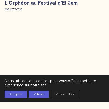
L’Orphéon au Festival d’El Jem
08.07.2026
Nous utilisons des cookies pour vous offrir la meilleure
expérience sur notre site.
Accepter
Refuser
Personnaliser
Partenaires
L’équipe