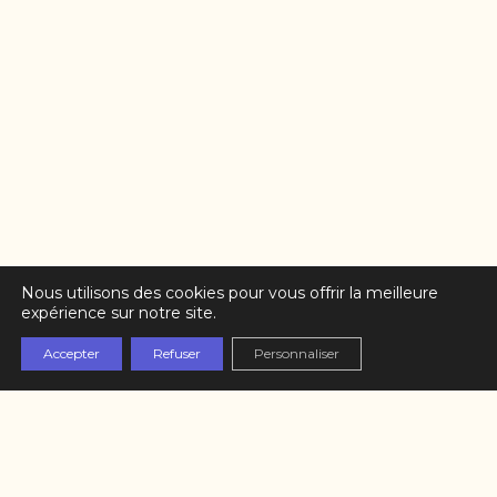
Nous utilisons des cookies pour vous offrir la meilleure
expérience sur notre site.
Accepter
Refuser
Personnaliser
Partenaires
L’équipe
Contact
Mentions légales